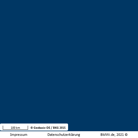
100 km
© Geobasis-DE / BKG 2015
Impressum
Datenschutzerklärung
BMWi.de, 2021 ©