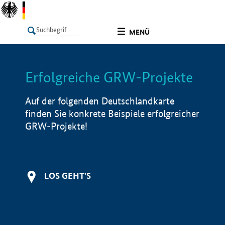
undefined
MENÜ
Erfolgreiche GRW-Projekte
LISTE
Filter
Info
Auf der folgenden Deutschlandkarte
finden Sie konkrete Beispiele erfolgreicher
GRW-Projekte!
LOS GEHT'S