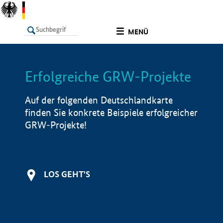
undefined
MENÜ
Erfolgreiche GRW-Projekte
LISTE
Filter
Info
Auf der folgenden Deutschlandkarte
finden Sie konkrete Beispiele erfolgreicher
GRW-Projekte!
LOS GEHT'S