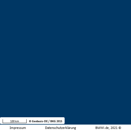
100 km
© Geobasis-DE / BKG 2015
Impressum
Datenschutzerklärung
BMWi.de, 2021 ©