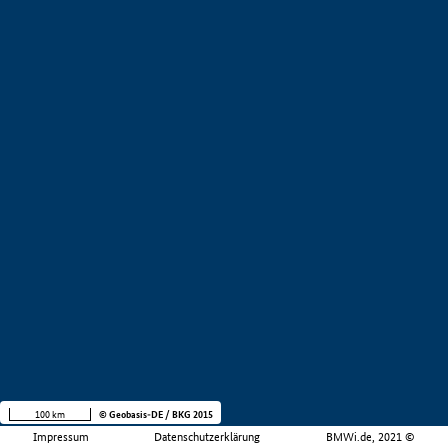
100 km
© Geobasis-DE / BKG 2015
Impressum
Datenschutzerklärung
BMWi.de, 2021 ©