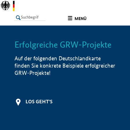
undefined
MENÜ
Erfolgreiche GRW-Projekte
LISTE
Filter
Info
Auf der folgenden Deutschlandkarte
finden Sie konkrete Beispiele erfolgreicher
GRW-Projekte!
LOS GEHT'S