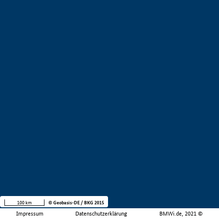
100 km
© Geobasis-DE / BKG 2015
Impressum
Datenschutzerklärung
BMWi.de, 2021 ©