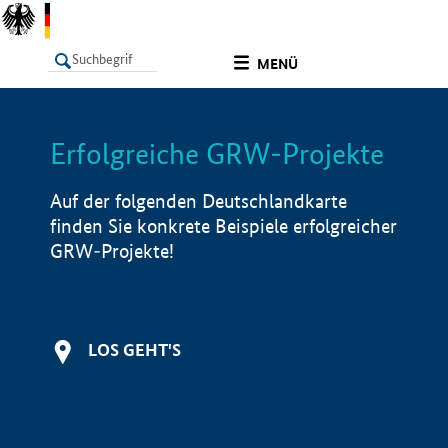
undefined
MENÜ
Erfolgreiche GRW-Projekte
LISTE
Filter
Info
Auf der folgenden Deutschlandkarte
finden Sie konkrete Beispiele erfolgreicher
GRW-Projekte!
LOS GEHT'S