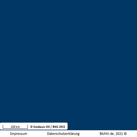
100 km
© Geobasis-DE / BKG 2015
Impressum
Datenschutzerklärung
BMWi.de, 2021 ©