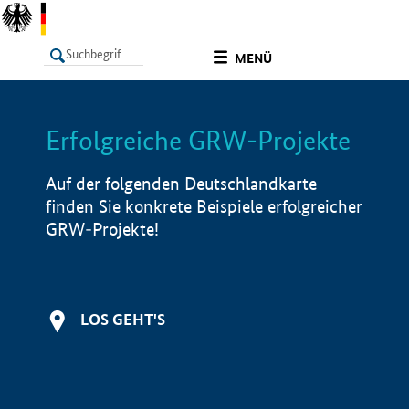
undefined
MENÜ
Erfolgreiche GRW-Projekte
LISTE
Filter
Info
Auf der folgenden Deutschlandkarte
finden Sie konkrete Beispiele erfolgreicher
GRW-Projekte!
LOS GEHT'S