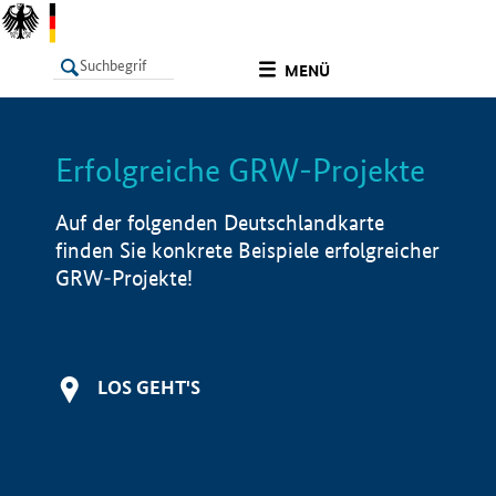
undefined
MENÜ
Erfolgreiche GRW-Projekte
LISTE
Filter
Info
Auf der folgenden Deutschlandkarte
finden Sie konkrete Beispiele erfolgreicher
GRW-Projekte!
LOS GEHT'S