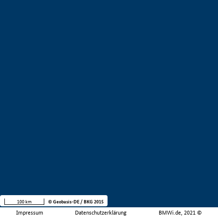
100 km
© Geobasis-DE / BKG 2015
Impressum
Datenschutzerklärung
BMWi.de, 2021 ©