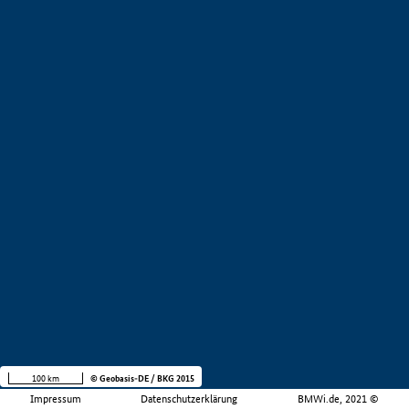
100 km
© Geobasis-DE / BKG 2015
Impressum
Datenschutzerklärung
BMWi.de, 2021 ©