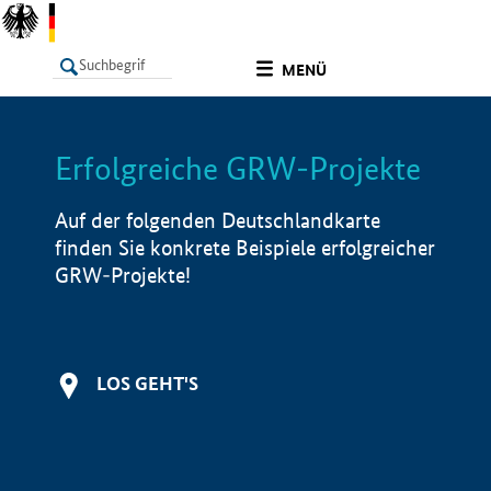
undefined
MENÜ
Erfolgreiche GRW-Projekte
LISTE
Filter
Info
Auf der folgenden Deutschlandkarte
finden Sie konkrete Beispiele erfolgreicher
GRW-Projekte!
LOS GEHT'S