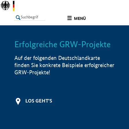
undefined
MENÜ
Erfolgreiche GRW-Projekte
LISTE
Filter
Info
Auf der folgenden Deutschlandkarte
finden Sie konkrete Beispiele erfolgreicher
GRW-Projekte!
LOS GEHT'S