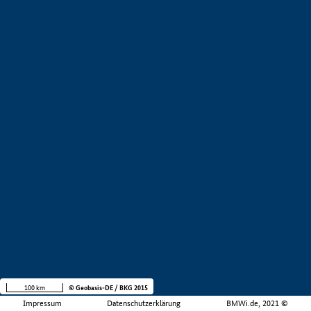
100 km
© Geobasis-DE / BKG 2015
Impressum
Datenschutzerklärung
BMWi.de, 2021 ©