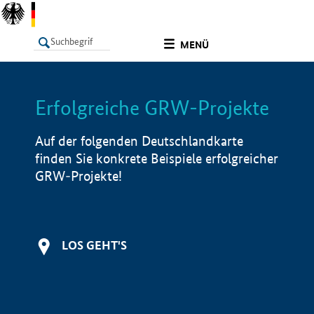
undefined
MENÜ
Erfolgreiche GRW-Projekte
LISTE
Filter
Info
Auf der folgenden Deutschlandkarte
finden Sie konkrete Beispiele erfolgreicher
GRW-Projekte!
LOS GEHT'S