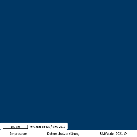
100 km
© Geobasis-DE / BKG 2015
Impressum
Datenschutzerklärung
BMWi.de, 2021 ©