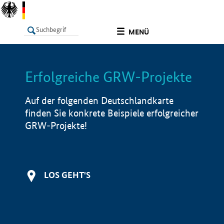
undefined
MENÜ
Erfolgreiche GRW-Projekte
LISTE
Filter
Info
Auf der folgenden Deutschlandkarte
finden Sie konkrete Beispiele erfolgreicher
GRW-Projekte!
LOS GEHT'S