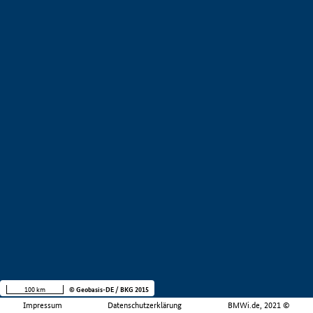
100 km
© Geobasis-DE / BKG 2015
Impressum
Datenschutzerklärung
BMWi.de, 2021 ©