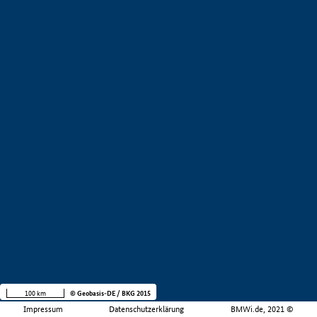
100 km
© Geobasis-DE / BKG 2015
Impressum
Datenschutzerklärung
BMWi.de, 2021 ©