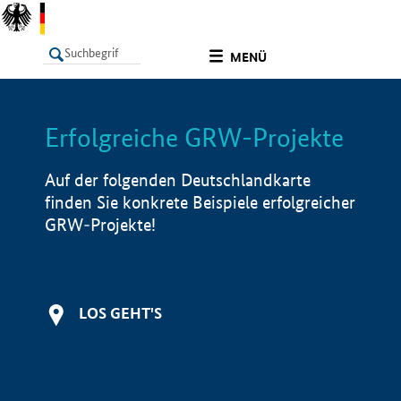
undefined
MENÜ
Erfolgreiche GRW-Projekte
LISTE
Filter
Info
Auf der folgenden Deutschlandkarte
finden Sie konkrete Beispiele erfolgreicher
GRW-Projekte!
LOS GEHT'S