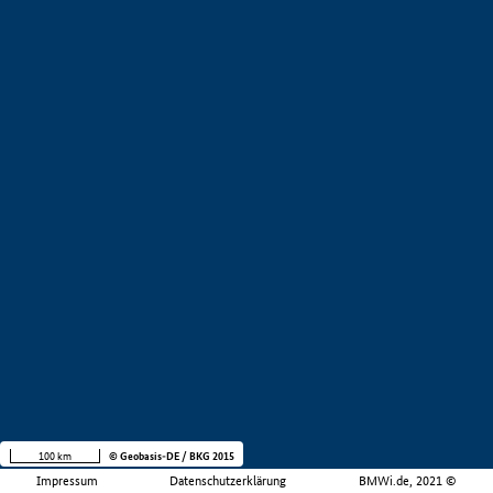
100 km
© Geobasis-DE / BKG 2015
Impressum
Datenschutzerklärung
BMWi.de, 2021 ©