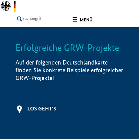
undefined
MENÜ
Erfolgreiche GRW-Projekte
LISTE
Filter
Info
Auf der folgenden Deutschlandkarte
finden Sie konkrete Beispiele erfolgreicher
GRW-Projekte!
LOS GEHT'S