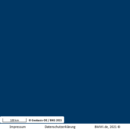
100 km
© Geobasis-DE / BKG 2015
Impressum
Datenschutzerklärung
BMWi.de, 2021 ©