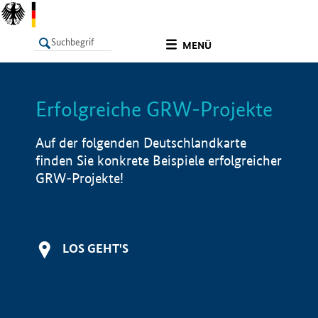
undefined
MENÜ
Erfolgreiche GRW-Projekte
LISTE
Filter
Info
Auf der folgenden Deutschlandkarte
finden Sie konkrete Beispiele erfolgreicher
GRW-Projekte!
LOS GEHT'S