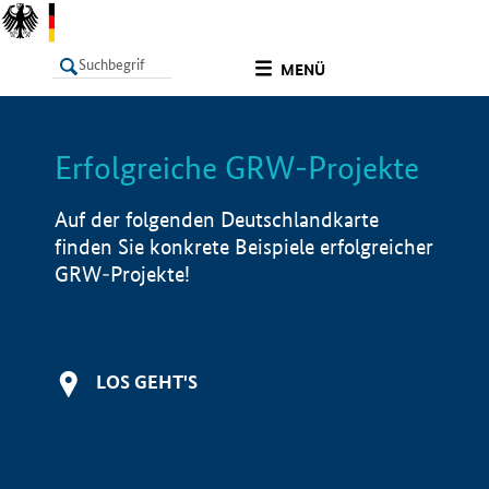
undefined
MENÜ
Erfolgreiche GRW-Projekte
LISTE
Filter
Info
Auf der folgenden Deutschlandkarte
finden Sie konkrete Beispiele erfolgreicher
GRW-Projekte!
LOS GEHT'S