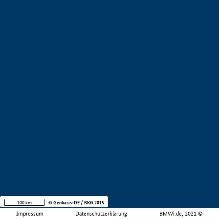
100 km
© Geobasis-DE / BKG 2015
Impressum
Datenschutzerklärung
BMWi.de, 2021 ©