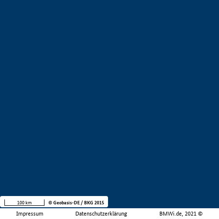
100 km
© Geobasis-DE / BKG 2015
Impressum
Datenschutzerklärung
BMWi.de, 2021 ©