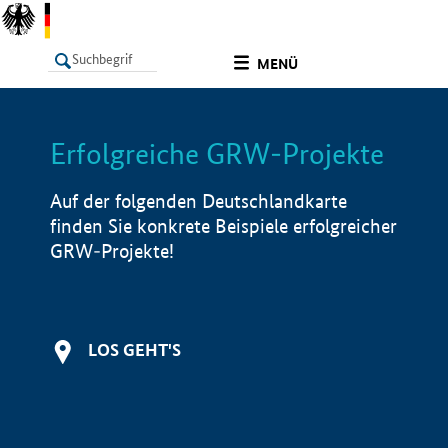
undefined
MENÜ
Erfolgreiche GRW-Projekte
LISTE
Filter
Info
Auf der folgenden Deutschlandkarte
finden Sie konkrete Beispiele erfolgreicher
GRW-Projekte!
LOS GEHT'S