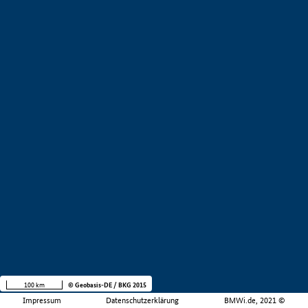
100 km
© Geobasis-DE / BKG 2015
Impressum
Datenschutzerklärung
BMWi.de, 2021 ©