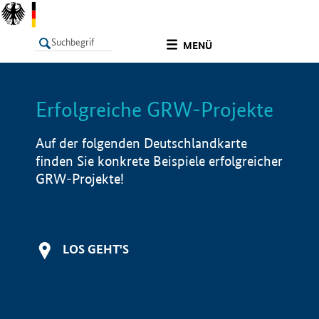
undefined
MENÜ
Erfolgreiche GRW-Projekte
LISTE
Filter
Info
Auf der folgenden Deutschlandkarte
finden Sie konkrete Beispiele erfolgreicher
GRW-Projekte!
LOS GEHT'S