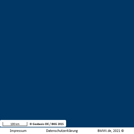
100 km
© Geobasis-DE / BKG 2015
Impressum
Datenschutzerklärung
BMWi.de, 2021 ©