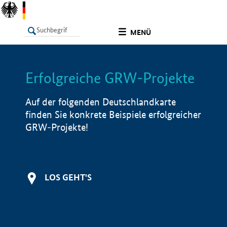
undefined
MENÜ
Erfolgreiche GRW-Projekte
LISTE
Filter
Info
Auf der folgenden Deutschlandkarte
finden Sie konkrete Beispiele erfolgreicher
GRW-Projekte!
LOS GEHT'S