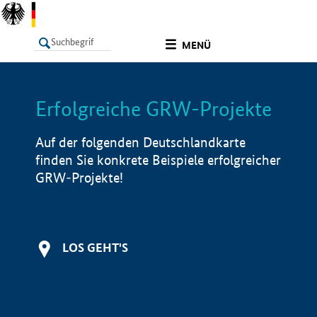
undefined
MENÜ
Erfolgreiche GRW-Projekte
LISTE
Filter
Info
Auf der folgenden Deutschlandkarte
finden Sie konkrete Beispiele erfolgreicher
GRW-Projekte!
LOS GEHT'S