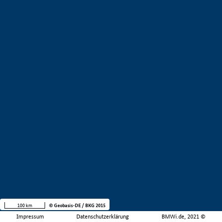
100 km
© Geobasis-DE / BKG 2015
Impressum
Datenschutzerklärung
BMWi.de, 2021 ©