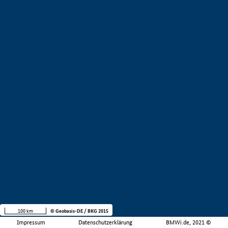
100 km
© Geobasis-DE / BKG 2015
Impressum
Datenschutzerklärung
BMWi.de, 2021 ©