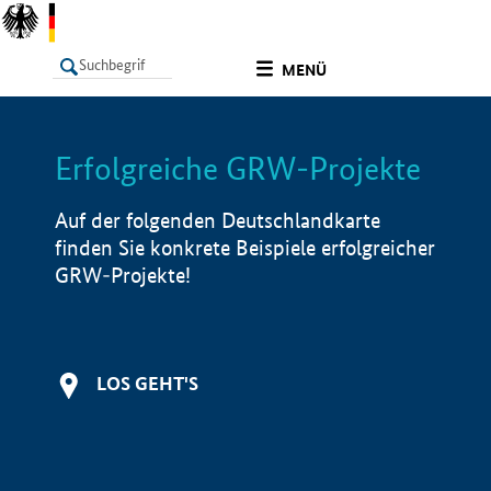
undefined
MENÜ
Erfolgreiche GRW-Projekte
LISTE
Filter
Info
Auf der folgenden Deutschlandkarte
finden Sie konkrete Beispiele erfolgreicher
GRW-Projekte!
LOS GEHT'S