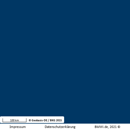
100 km
© Geobasis-DE / BKG 2015
Impressum
Datenschutzerklärung
BMWi.de, 2021 ©