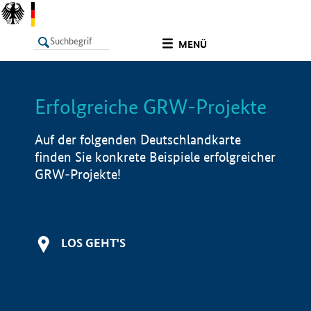
undefined
MENÜ
Erfolgreiche GRW-Projekte
LISTE
Filter
Info
Auf der folgenden Deutschlandkarte
finden Sie konkrete Beispiele erfolgreicher
GRW-Projekte!
LOS GEHT'S