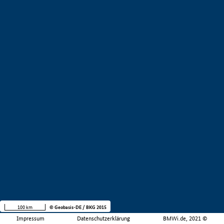
100 km
© Geobasis-DE / BKG 2015
Impressum
Datenschutzerklärung
BMWi.de, 2021 ©