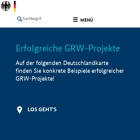
undefined
MENÜ
Erfolgreiche GRW-Projekte
LISTE
Filter
Info
Auf der folgenden Deutschlandkarte
finden Sie konkrete Beispiele erfolgreicher
GRW-Projekte!
LOS GEHT'S