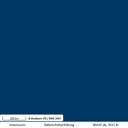
100 km
© Geobasis-DE / BKG 2015
Impressum
Datenschutzerklärung
BMWi.de, 2021 ©