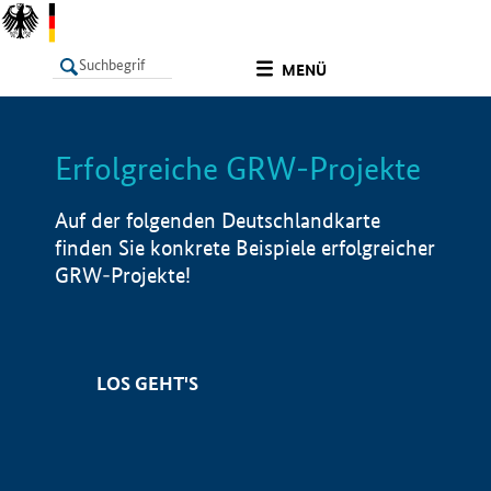
undefined
MENÜ
Erfolgreiche GRW-Projekte
LISTE
Filter
Info
Auf der folgenden Deutschlandkarte
finden Sie konkrete Beispiele erfolgreicher
GRW-Projekte!
LOS GEHT'S