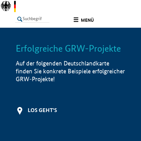
undefined
MENÜ
Erfolgreiche GRW-Projekte
LISTE
Filter
Info
Auf der folgenden Deutschlandkarte
finden Sie konkrete Beispiele erfolgreicher
GRW-Projekte!
LOS GEHT'S