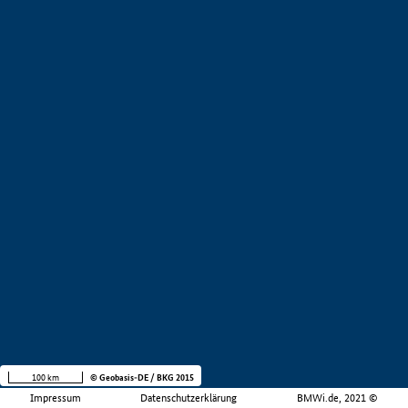
100 km
© Geobasis-DE / BKG 2015
Impressum
Datenschutzerklärung
BMWi.de, 2021 ©