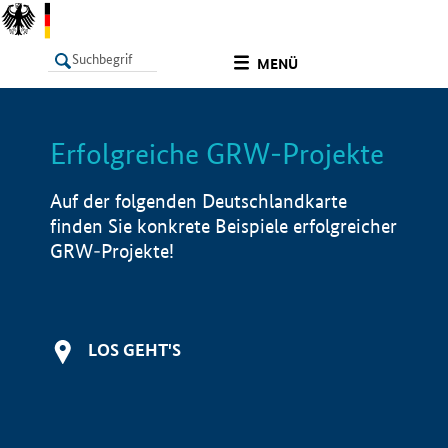
undefined
MENÜ
Erfolgreiche GRW-Projekte
LISTE
Filter
Info
Auf der folgenden Deutschlandkarte
finden Sie konkrete Beispiele erfolgreicher
GRW-Projekte!
LOS GEHT'S