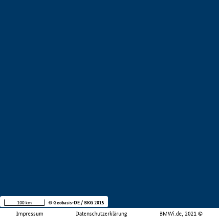
100 km
© Geobasis-DE / BKG 2015
Impressum
Datenschutzerklärung
BMWi.de, 2021 ©