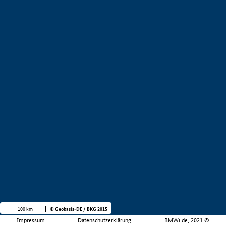
100 km
© Geobasis-DE / BKG 2015
Impressum
Datenschutzerklärung
BMWi.de, 2021 ©