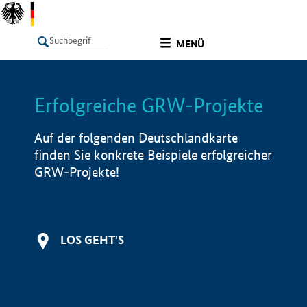
undefined
MENÜ
Erfolgreiche GRW-Projekte
LISTE
Filter
Info
Auf der folgenden Deutschlandkarte
finden Sie konkrete Beispiele erfolgreicher
GRW-Projekte!
LOS GEHT'S