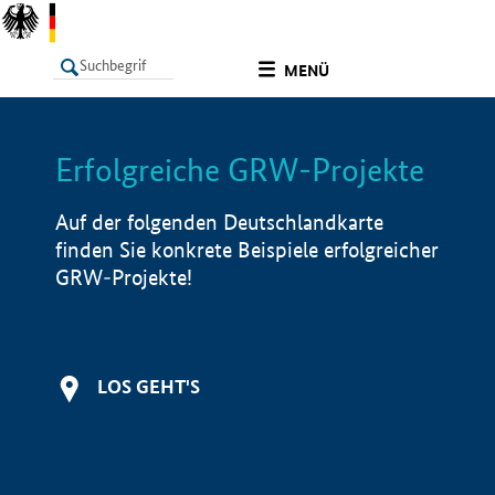
undefined
MENÜ
Erfolgreiche GRW-Projekte
LISTE
Filter
Info
Auf der folgenden Deutschlandkarte
finden Sie konkrete Beispiele erfolgreicher
GRW-Projekte!
LOS GEHT'S