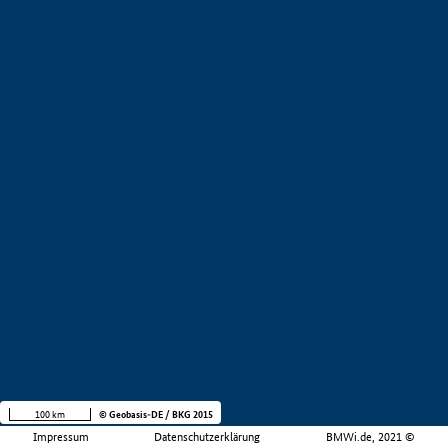
100 km
© Geobasis-DE / BKG 2015
Impressum
Datenschutzerklärung
BMWi.de, 2021 ©