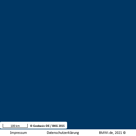
100 km
© Geobasis-DE / BKG 2015
Impressum
Datenschutzerklärung
BMWi.de, 2021 ©