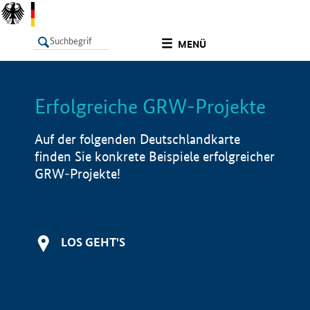
undefined
MENÜ
Erfolgreiche GRW-Projekte
LISTE
Filter
Info
Auf der folgenden Deutschlandkarte
finden Sie konkrete Beispiele erfolgreicher
GRW-Projekte!
LOS GEHT'S