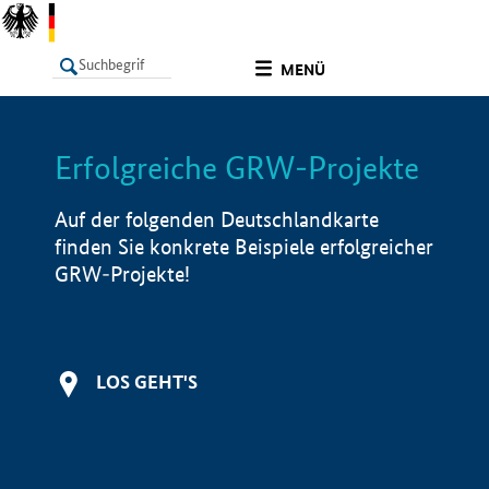
undefined
MENÜ
Erfolgreiche GRW-Projekte
LISTE
Filter
Info
Auf der folgenden Deutschlandkarte
finden Sie konkrete Beispiele erfolgreicher
GRW-Projekte!
LOS GEHT'S