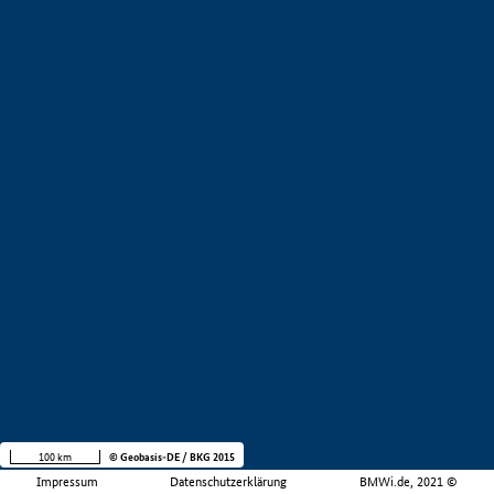
100 km
© Geobasis-DE / BKG 2015
Impressum
Datenschutzerklärung
BMWi.de, 2021 ©