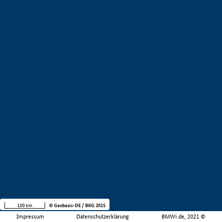
100 km
© Geobasis-DE / BKG 2015
Impressum
Datenschutzerklärung
BMWi.de, 2021 ©