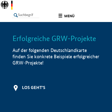
undefined
MENÜ
Erfolgreiche GRW-Projekte
LISTE
Filter
Info
Auf der folgenden Deutschlandkarte
finden Sie konkrete Beispiele erfolgreicher
GRW-Projekte!
LOS GEHT'S