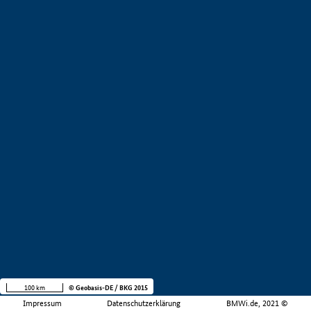
100 km
© Geobasis-DE / BKG 2015
Impressum
Datenschutzerklärung
BMWi.de, 2021 ©