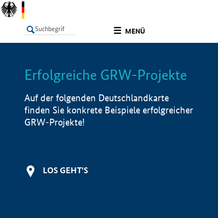
undefined
MENÜ
Erfolgreiche GRW-Projekte
LISTE
Filter
Info
Auf der folgenden Deutschlandkarte
finden Sie konkrete Beispiele erfolgreicher
GRW-Projekte!
LOS GEHT'S