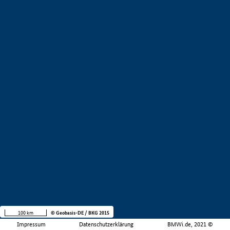
100 km
© Geobasis-DE / BKG 2015
Impressum
Datenschutzerklärung
BMWi.de, 2021 ©