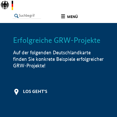
undefined
MENÜ
Erfolgreiche GRW-Projekte
LISTE
Filter
Info
Auf der folgenden Deutschlandkarte
finden Sie konkrete Beispiele erfolgreicher
GRW-Projekte!
LOS GEHT'S