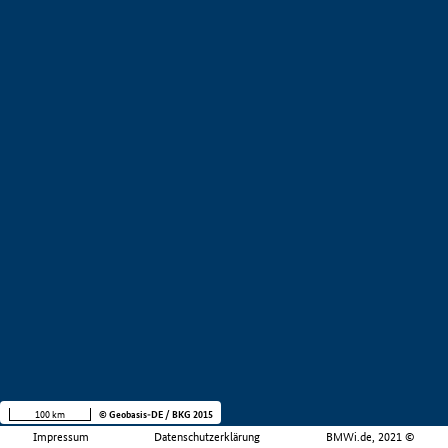
100 km
© Geobasis-DE / BKG 2015
Impressum
Datenschutzerklärung
BMWi.de, 2021 ©