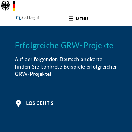
undefined
MENÜ
Erfolgreiche GRW-Projekte
LISTE
Filter
Info
Auf der folgenden Deutschlandkarte
finden Sie konkrete Beispiele erfolgreicher
GRW-Projekte!
LOS GEHT'S