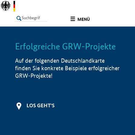
undefined
MENÜ
Erfolgreiche GRW-Projekte
LISTE
Filter
Info
Auf der folgenden Deutschlandkarte
finden Sie konkrete Beispiele erfolgreicher
GRW-Projekte!
LOS GEHT'S