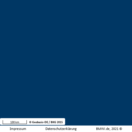
100 km
© Geobasis-DE / BKG 2015
Impressum
Datenschutzerklärung
BMWi.de, 2021 ©