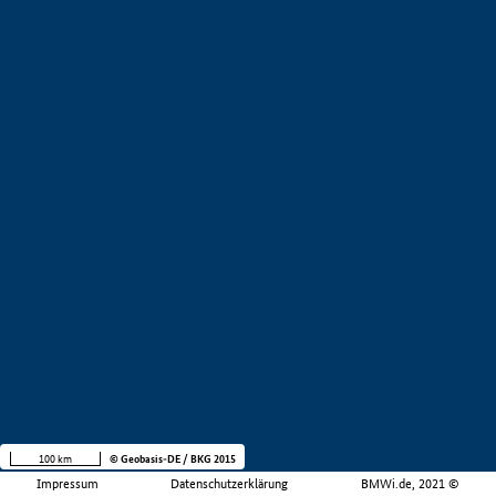
100 km
© Geobasis-DE / BKG 2015
Impressum
Datenschutzerklärung
BMWi.de, 2021 ©