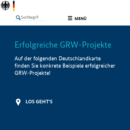
undefined
MENÜ
Erfolgreiche GRW-Projekte
LISTE
Filter
Info
Auf der folgenden Deutschlandkarte
finden Sie konkrete Beispiele erfolgreicher
GRW-Projekte!
LOS GEHT'S