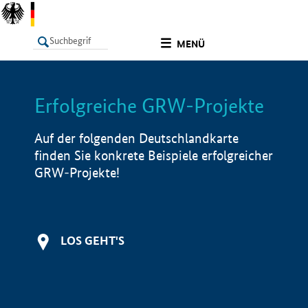
undefined
MENÜ
Erfolgreiche GRW-Projekte
LISTE
Filter
Info
Auf der folgenden Deutschlandkarte
finden Sie konkrete Beispiele erfolgreicher
GRW-Projekte!
LOS GEHT'S