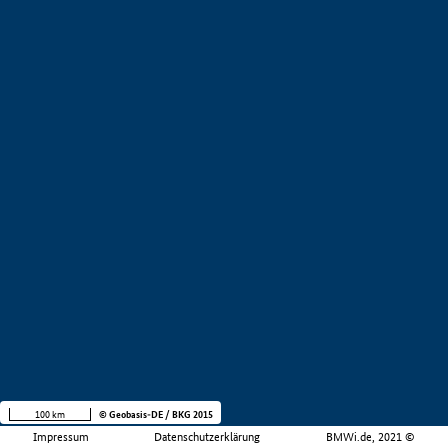
100 km
© Geobasis-DE / BKG 2015
Impressum
Datenschutzerklärung
BMWi.de, 2021 ©