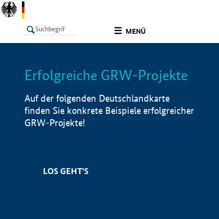
undefined
MENÜ
Erfolgreiche GRW-Projekte
LISTE
Filter
Info
Auf der folgenden Deutschlandkarte
finden Sie konkrete Beispiele erfolgreicher
GRW-Projekte!
LOS GEHT'S