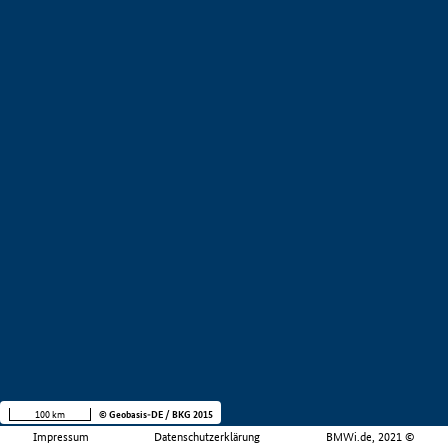
100 km
© Geobasis-DE / BKG 2015
Impressum
Datenschutzerklärung
BMWi.de, 2021 ©