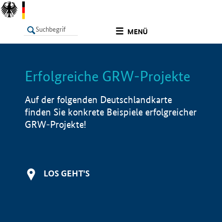
undefined
MENÜ
Erfolgreiche GRW-Projekte
LISTE
Filter
Info
Auf der folgenden Deutschlandkarte
finden Sie konkrete Beispiele erfolgreicher
GRW-Projekte!
LOS GEHT'S