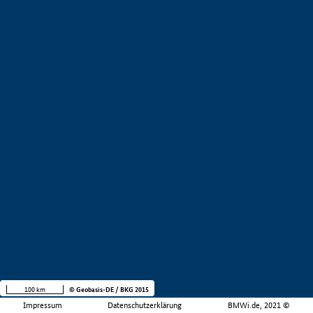
100 km
© Geobasis-DE / BKG 2015
Impressum
Datenschutzerklärung
BMWi.de, 2021 ©