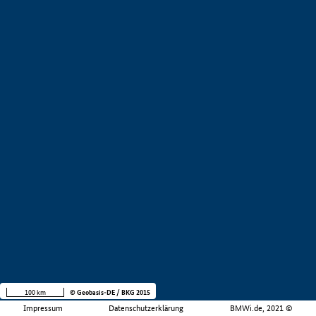
100 km
© Geobasis-DE / BKG 2015
Impressum
Datenschutzerklärung
BMWi.de, 2021 ©