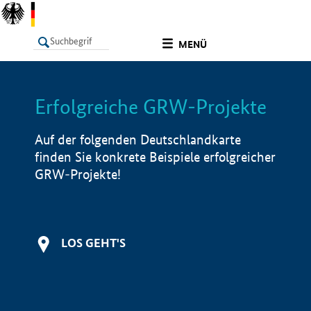
undefined
MENÜ
Erfolgreiche GRW-Projekte
LISTE
Filter
Info
Auf der folgenden Deutschlandkarte
finden Sie konkrete Beispiele erfolgreicher
GRW-Projekte!
LOS GEHT'S