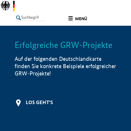
undefined
MENÜ
Erfolgreiche GRW-Projekte
LISTE
Filter
Info
Auf der folgenden Deutschlandkarte
finden Sie konkrete Beispiele erfolgreicher
GRW-Projekte!
LOS GEHT'S