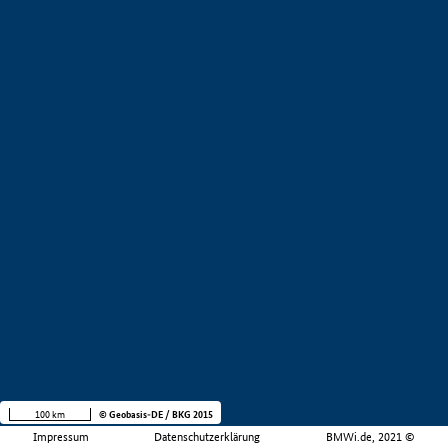
100 km
© Geobasis-DE / BKG 2015
Impressum
Datenschutzerklärung
BMWi.de, 2021 ©