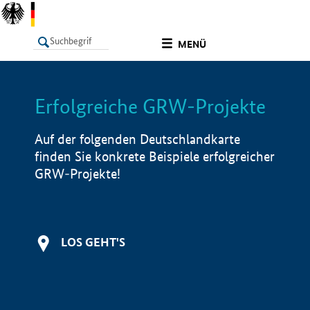
undefined
MENÜ
Erfolgreiche GRW-Projekte
LISTE
Filter
Info
Auf der folgenden Deutschlandkarte
finden Sie konkrete Beispiele erfolgreicher
GRW-Projekte!
LOS GEHT'S