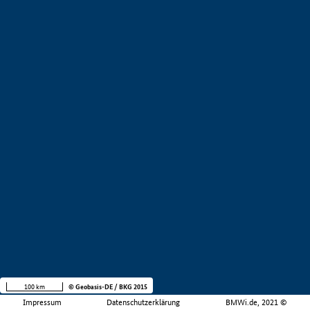
100 km
© Geobasis-DE / BKG 2015
Impressum
Datenschutzerklärung
BMWi.de, 2021 ©