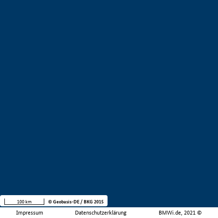
100 km
© Geobasis-DE / BKG 2015
Impressum
Datenschutzerklärung
BMWi.de, 2021 ©