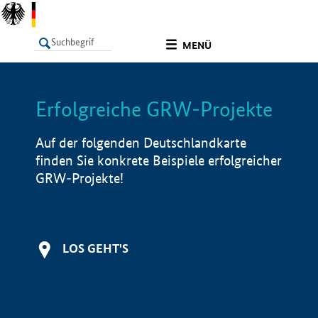
undefined
MENÜ
Erfolgreiche GRW-Projekte
LISTE
Filter
Info
Auf der folgenden Deutschlandkarte
finden Sie konkrete Beispiele erfolgreicher
GRW-Projekte!
LOS GEHT'S