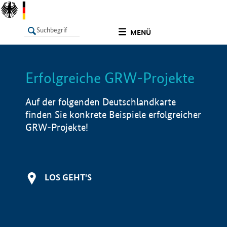
undefined
MENÜ
Erfolgreiche GRW-Projekte
LISTE
Filter
Info
Auf der folgenden Deutschlandkarte
finden Sie konkrete Beispiele erfolgreicher
GRW-Projekte!
LOS GEHT'S