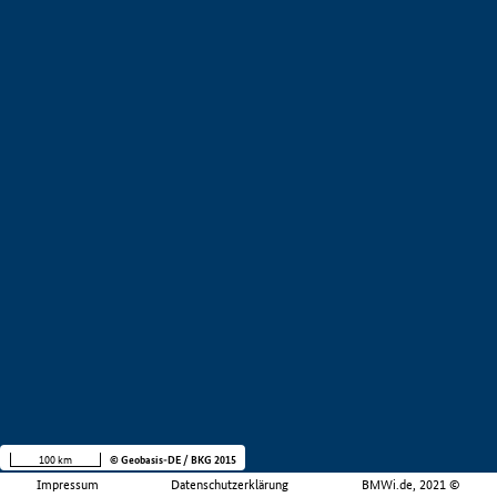
100 km
© Geobasis-DE / BKG 2015
Impressum
Datenschutzerklärung
BMWi.de, 2021 ©