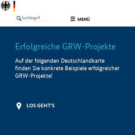
undefined
MENÜ
Erfolgreiche GRW-Projekte
LISTE
Filter
Info
Auf der folgenden Deutschlandkarte
finden Sie konkrete Beispiele erfolgreicher
GRW-Projekte!
LOS GEHT'S