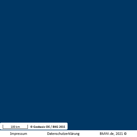
100 km
© Geobasis-DE / BKG 2015
Impressum
Datenschutzerklärung
BMWi.de, 2021 ©