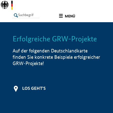
undefined
MENÜ
Erfolgreiche GRW-Projekte
LISTE
Filter
Info
Auf der folgenden Deutschlandkarte
finden Sie konkrete Beispiele erfolgreicher
GRW-Projekte!
LOS GEHT'S