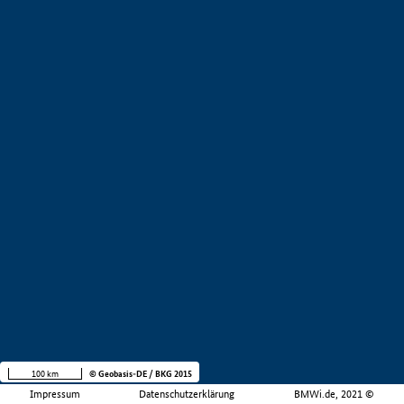
100 km
© Geobasis-DE / BKG 2015
Impressum
Datenschutzerklärung
BMWi.de, 2021 ©