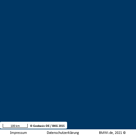
100 km
© Geobasis-DE / BKG 2015
Impressum
Datenschutzerklärung
BMWi.de, 2021 ©