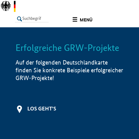
undefined
MENÜ
Erfolgreiche GRW-Projekte
LISTE
Filter
Info
Auf der folgenden Deutschlandkarte
finden Sie konkrete Beispiele erfolgreicher
GRW-Projekte!
LOS GEHT'S