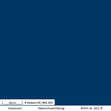
100 km
© Geobasis-DE / BKG 2015
Impressum
Datenschutzerklärung
BMWi.de, 2021 ©