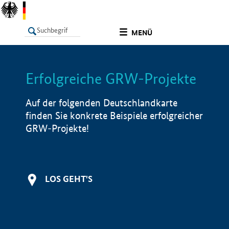
undefined
MENÜ
Erfolgreiche GRW-Projekte
LISTE
Filter
Info
Auf der folgenden Deutschlandkarte
finden Sie konkrete Beispiele erfolgreicher
GRW-Projekte!
LOS GEHT'S