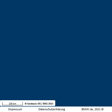
100 km
© Geobasis-DE / BKG 2015
Impressum
Datenschutzerklärung
BMWi.de, 2021 ©