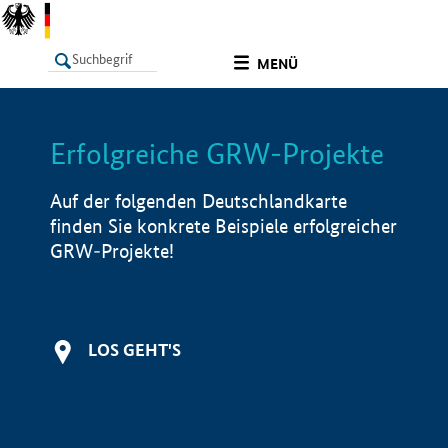
undefined
MENÜ
Erfolgreiche GRW-Projekte
LISTE
Filter
Info
Auf der folgenden Deutschlandkarte
finden Sie konkrete Beispiele erfolgreicher
GRW-Projekte!
LOS GEHT'S