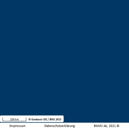
100 km
© Geobasis-DE / BKG 2015
Impressum
Datenschutzerklärung
BMWi.de, 2021 ©