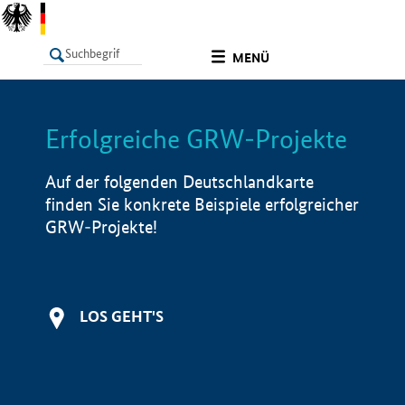
undefined
MENÜ
Erfolgreiche GRW-Projekte
LISTE
Filter
Info
Auf der folgenden Deutschlandkarte
finden Sie konkrete Beispiele erfolgreicher
GRW-Projekte!
LOS GEHT'S