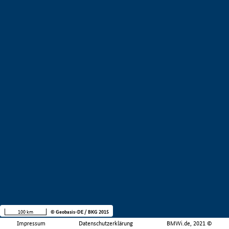
100 km
© Geobasis-DE / BKG 2015
Impressum
Datenschutzerklärung
BMWi.de, 2021 ©