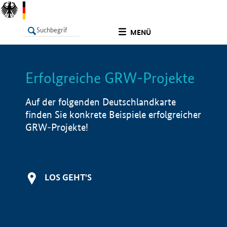
undefined
MENÜ
Erfolgreiche GRW-Projekte
LISTE
Filter
Info
Auf der folgenden Deutschlandkarte
finden Sie konkrete Beispiele erfolgreicher
GRW-Projekte!
LOS GEHT'S