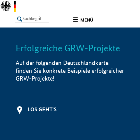
undefined
MENÜ
Erfolgreiche GRW-Projekte
LISTE
Filter
Info
Auf der folgenden Deutschlandkarte
finden Sie konkrete Beispiele erfolgreicher
GRW-Projekte!
LOS GEHT'S