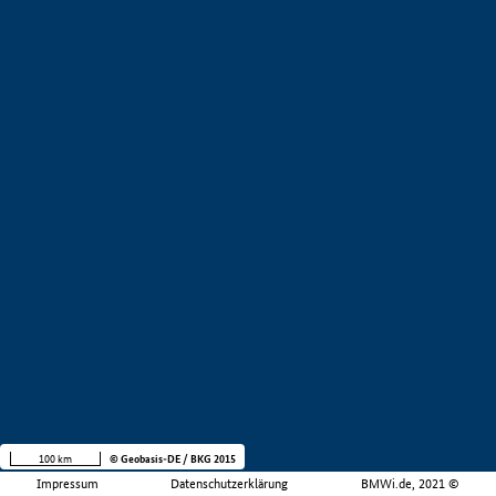
100 km
© Geobasis-DE / BKG 2015
Impressum
Datenschutzerklärung
BMWi.de, 2021 ©